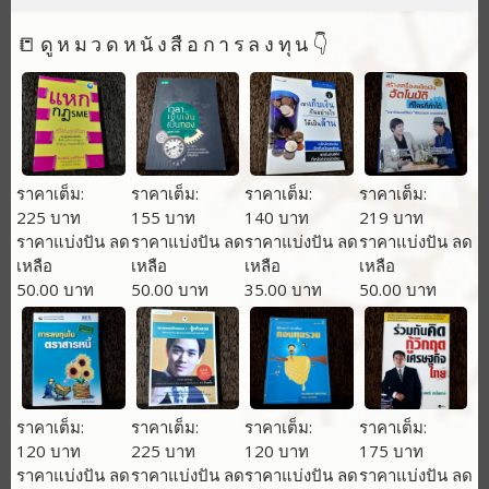
📒ดูหมวดหนังสือการลงทุน👇
ราคาเต็ม:
ราคาเต็ม:
ราคาเต็ม:
ราคาเต็ม:
225 บาท
155 บาท
140 บาท
219 บาท
ราคาแบ่งปัน ลด
ราคาแบ่งปัน ลด
ราคาแบ่งปัน ลด
ราคาแบ่งปัน ลด
เหลือ
เหลือ
เหลือ
เหลือ
50.00 บาท
50.00 บาท
35.00 บาท
50.00 บาท
ราคาเต็ม:
ราคาเต็ม:
ราคาเต็ม:
ราคาเต็ม:
120 บาท
225 บาท
120 บาท
175 บาท
ราคาแบ่งปัน ลด
ราคาแบ่งปัน ลด
ราคาแบ่งปัน ลด
ราคาแบ่งปัน ลด