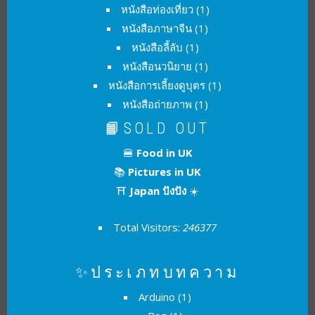
หนังสือท่องเที่ยว
(1)
หนังสือภาษาจีน
(1)
หนังสือลี้ลับ
(1)
หนังสือนวนิยาย
(1)
หนังสือการเลี้ยงดูบุตร
(1)
หนังสือถ่ายภาพ
(1)
📙SOLD OUT
🍔
Food in UK
📚
Pictures in UK
⛩
Japan ปังปัง
☀️
Total Visitors:
246377
✨ประเภทบทความ
Arduino
(1)