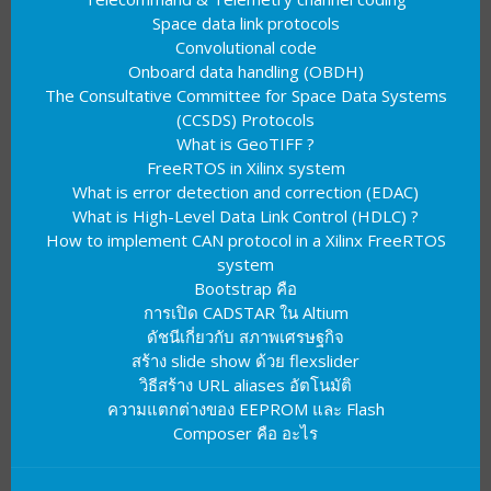
Space data link protocols
Convolutional code
Onboard data handling (OBDH)
The Consultative Committee for Space Data Systems
(CCSDS) Protocols
What is GeoTIFF ?
FreeRTOS in Xilinx system
What is error detection and correction (EDAC)
What is High-Level Data Link Control (HDLC) ?
How to implement CAN protocol in a Xilinx FreeRTOS
system
Bootstrap คือ
การเปิด CADSTAR ใน Altium
ดัชนีเกี่ยวกับ สภาพเศรษฐกิจ
สร้าง slide show ด้วย flexslider
วิธีสร้าง URL aliases อัตโนมัติ
ความแตกต่างของ EEPROM และ Flash
Composer คือ อะไร