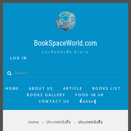
Skip
to
main
content
BookSpaceWorld.com
แบ่งปันหนังสือ น่าอ่าน
USER
LOG IN
ACCOUNT
MENU
Search
MAIN
HOME
ABOUT US
ARTICLE
BOOKS LIST
BOOKS GALLERY
FOOD IN UK
NAVIGATION
CONTACT US
ตั้งกระทู้
BREADCRUMB
Home
ประเภทหนังสือ
ประเภทหนังสือ