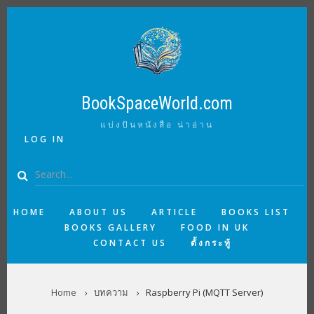
Skip
to
main
content
BookSpaceWorld.com
แบ่งปันหนังสือ น่าอ่าน
USER
LOG IN
ACCOUNT
MENU
Search
MAIN
HOME
ABOUT US
ARTICLE
BOOKS LIST
BOOKS GALLERY
FOOD IN UK
NAVIGATION
CONTACT US
ตั้งกระทู้
BREADCRUMB
Home
บทความ
Raspberry Pi (MQTT Server)