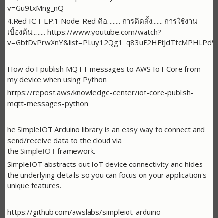
v=Gu9txMng_nQ
4.Red IOT EP.1 Node-Red คือ......... การติดตั้ง....... การใช้งาน
เบื้องต้น......... https://www.youtube.com/watch?
v=GbfDvPrwXnY&list=PLuy12Qg1_q83uF2HFtJdTtcMPHLPd
How do I publish MQTT messages to AWS IoT Core from
my device when using Python
https://repost.aws/knowledge-center/iot-core-publish-
mqtt-messages-python
he SimpleIOT Arduino library is an easy way to connect and
send/receive data to the cloud via
the
SimpleIOT
framework.
SimpleIOT abstracts out IoT device connectivity and hides
the underlying details so you can focus on your application's
unique features.
https://github.com/awslabs/simpleiot-arduino