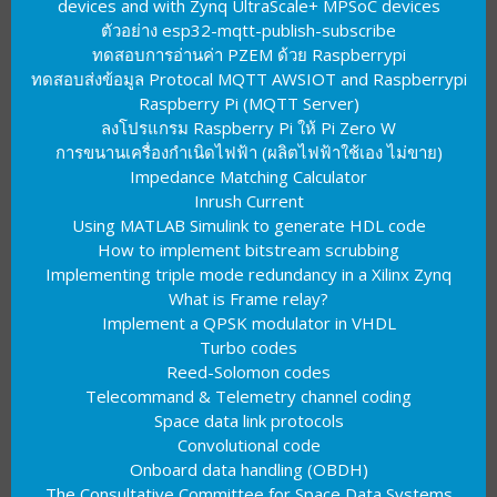
devices and with Zynq UltraScale+ MPSoC devices
ตัวอย่าง esp32-mqtt-publish-subscribe
ทดสอบการอ่านค่า PZEM ด้วย Raspberrypi
ทดสอบส่งข้อมูล Protocal MQTT AWSIOT and Raspberrypi
Raspberry Pi (MQTT Server)
ลงโปรแกรม Raspberry Pi ให้ Pi Zero W
การขนานเครื่องกำเนิดไฟฟ้า (ผลิตไฟฟ้าใช้เอง ไม่ขาย)
Impedance Matching Calculator
Inrush Current
Using MATLAB Simulink to generate HDL code
How to implement bitstream scrubbing
Implementing triple mode redundancy in a Xilinx Zynq
What is Frame relay?
Implement a QPSK modulator in VHDL
Turbo codes
Reed-Solomon codes
Telecommand & Telemetry channel coding
Space data link protocols
Convolutional code
Onboard data handling (OBDH)
The Consultative Committee for Space Data Systems