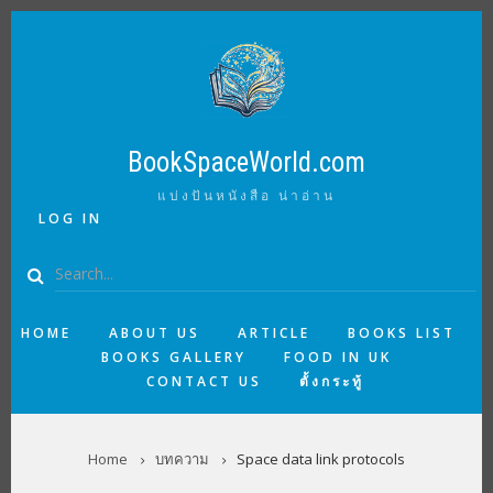
Skip
to
main
content
BookSpaceWorld.com
แบ่งปันหนังสือ น่าอ่าน
USER
LOG IN
ACCOUNT
MENU
Search
MAIN
HOME
ABOUT US
ARTICLE
BOOKS LIST
BOOKS GALLERY
FOOD IN UK
NAVIGATION
CONTACT US
ตั้งกระทู้
BREADCRUMB
Home
บทความ
Space data link protocols