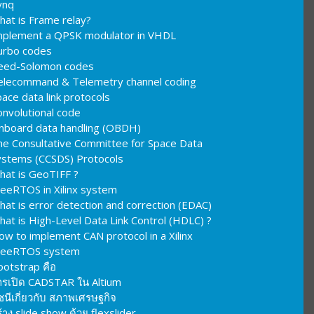
ynq
hat is Frame relay?
mplement a QPSK modulator in VHDL
urbo codes
eed-Solomon codes
elecommand & Telemetry channel coding
ace data link protocols
onvolutional code
nboard data handling (OBDH)
he Consultative Committee for Space Data
ystems (CCSDS) Protocols
hat is GeoTIFF ?
reeRTOS in Xilinx system
hat is error detection and correction (EDAC)
hat is High-Level Data Link Control (HDLC) ?
ow to implement CAN protocol in a Xilinx
reeRTOS system
ootstrap คือ
ารเปิด CADSTAR ใน Altium
ชนีเกี่ยวกับ สภาพเศรษฐกิจ
้าง slide show ด้วย flexslider