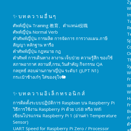
Z
W
I
✨บทความอื่นๆ
T
ศัพท์ญี่ปุ่น Training 教育、ตำแหน่ง役職
R
ศัพท์ญี่ปุ่น Normal Verb
T
คำศัพท์ญี่ปุ่น การผลิต การจัดการ การวางแผน ภาษี
Sp
สัญญา หลักฐาน หารือ
C
คำศัพท์ญี่ปุ่น กฎหมาย กฎ
O
คำศัพท์ การเดินทาง ลางาน เจ็บป่วย ความรู้สึก ของใช้
T
สภาพอากาศ สถานที่,กรม,วันสำคัญ กิจกรรม QA
S
กลยุทธ์ สอบผ่านภาษาญี่ปุ่น ระดับ1 (JLPT N1)
W
กระเป๋าช้างเก๋ๆ ใส่ของจุใจ🐘
F
W
W
✨บทความอิเล็กทรอนิกส์
H
การติดตั้งระบบปฏิบัติการ Raspbian บน Raspberry Pi
F
วิธีการใช้งาน Raspberry Pi ด้วย USB หรือ Wifi
B
เขียนโปรแกรม Raspberry Pi 1 (อ่านค่า Temperature
ก
Sensor)
ดั
UART Speed for Raspberry Pi Zero / Processor
สร