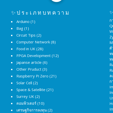
✨ประเภทบทความ
✨
ก
Arduino
(1)
Q
Bag
(1)
W
Circuit Tips
(2)
Z
Computer Network
(8)
M
ต
Food in UK
(28)
ท
FPGA Development
(12)
ท
Japanse article
(6)
R
Other Pruduct
(3)
R
ล
Raspberry Pi Zero
(21)
กา
Solar Cell
(2)
I
Space & Satellite
(21)
I
Surrey UK
(2)
U
คอมพิวเตอร์
(10)
H
Im
เศรษฐกิจการลงทุน
(2)