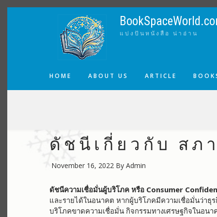
Skip
to
BookSpaceWorld.c
main
แบ่งปันหนังสือ น่าอ่าน
content
MAIN
HOME
ABOUT US
ARTICLE
BOOKS
NAVIGATION
BREADCRUMB
ดัชนีเกี่ยวกับ ส
November 16, 2022
By
Admin
ดัชนีความเชื่อมั่นผู้บริโภค หรือ Consumer Confide
และรายได้ในอนาคต หากผู้บริโภคมีความเชื่อมั่นว่าธุรก
บริโภคขาดความเชื่อมั่น กิจกรรมทางเศรษฐกิจในอน