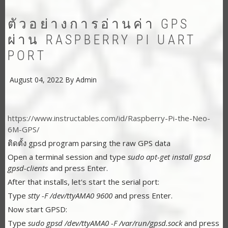
PIN
ใน
RASPBERRY
ตัวอย่างการอ่านค่า GPS
PI
ด้วย
ผ่าน RASPBERRY PI UART
SOFTWARE
SERIAL
PORT
August 04, 2022
By
Admin
https://www.instructables.com/id/Raspberry-Pi-the-Neo-
6M-GPS/
ติดตั้ง gpsd program parsing the raw GPS data
Open a terminal session and type
sudo apt-get install gpsd
gpsd-clients
and press Enter.
After that installs, let's start the serial port:
Type
stty -F /dev/ttyAMA0 9600
and press Enter.
Now start GPSD:
Type
sudo gpsd /dev/ttyAMA0 -F /var/run/gpsd.sock
and press