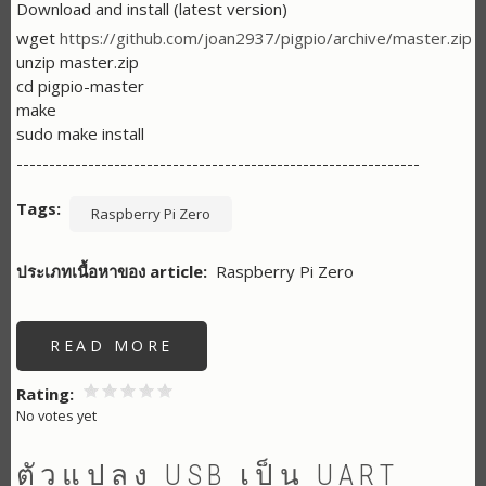
Download and install (latest version)
wget
https://github.com/joan2937/pigpio/archive/master.zip
unzip master.zip
cd pigpio-master
make
sudo make install
--------------------------------------------------------------
Tags
Raspberry Pi Zero
ประเภทเนื้อหาของ article
Raspberry Pi Zero
READ MORE
ABOUT
ทดสอบ
การ
อ่าน
Rating
ข้อมูล
No votes yet
VIRTUAL
UART
ตัวแปลง USB เป็น UART