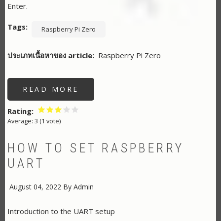
Enter.
Tags
Raspberry Pi Zero
ประเภทเนื้อหาของ article
Raspberry Pi Zero
READ MORE
ABOUT
ตัวอย่าง
การ
อ่าน
Rating
ค่า
Average:
3
(
1
vote)
GPS
ผ่าน
RASPBERRY
PI
HOW TO SET RASPBERRY
UART
PORT
UART
August 04, 2022
By
Admin
Introduction to the UART setup