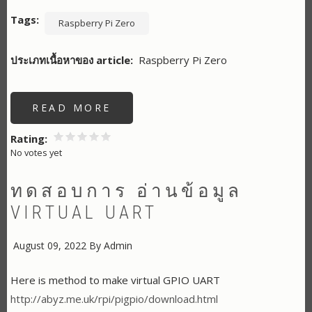
Tags
Raspberry Pi Zero
ประเภทเนื้อหาของ article
Raspberry Pi Zero
READ MORE
ABOUT
SWAPPING
THE
SERIAL
Rating
PORTS
No votes yet
ON
RASPBERRY
PI
3
ทดสอบการ อ่านข้อมูล
VIRTUAL UART
August 09, 2022
By
Admin
Here is method to make virtual GPIO UART
http://abyz.me.uk/rpi/pigpio/download.html