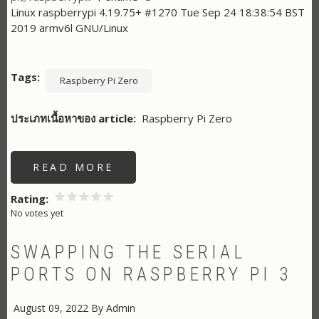
Linux raspberrypi 4.19.75+ #1270 Tue Sep 24 18:38:54 BST
2019 armv6l GNU/Linux
Tags
Raspberry Pi Zero
ประเภทเนื้อหาของ article
Raspberry Pi Zero
READ MORE
ABOUT
LINUX
COMMAND
อ่าน
Rating
ค่า
No votes yet
HOST
NAME
SWAPPING THE SERIAL
PORTS ON RASPBERRY PI 3
August 09, 2022
By
Admin