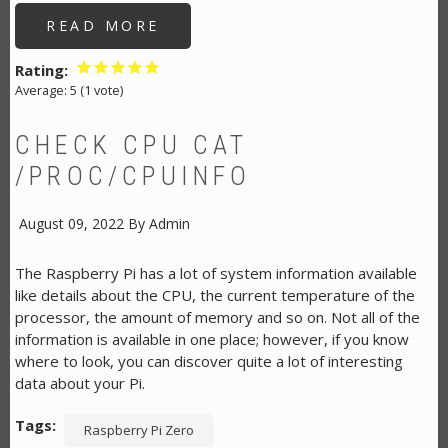
READ MORE
ABOUT
ลง
โปรแกรม
RASPBERRY
Rating
PI
Average:
5
(
1
vote)
ให้
PI
ZERO
W
CHECK CPU CAT
/PROC/CPUINFO
August 09, 2022
By
Admin
The Raspberry Pi has a lot of system information available
like details about the CPU, the current temperature of the
processor, the amount of memory and so on. Not all of the
information is available in one place; however, if you know
where to look, you can discover quite a lot of interesting
data about your Pi.
Tags
Raspberry Pi Zero