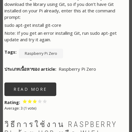
download the library using Git, so if you don’t have Git
installed on your Pi already, enter this at the command
prompt:
sudo apt-get install git-core
Note: If you get an error installing Git, run sudo apt-get
update and try it again.
Tags
Raspberry Pi Zero
ประเภทเนื้อหาของ article
Raspberry Pi Zero
READ MORE
ABOUT
เขียน
โปรแกรม
RASPBERRY
Rating
PI
Average:
3
(
1
vote)
1
(อ่าน
ค่า
TEMPERATURE
วิธีการใช้งาน RASPBERRY
SENSOR)