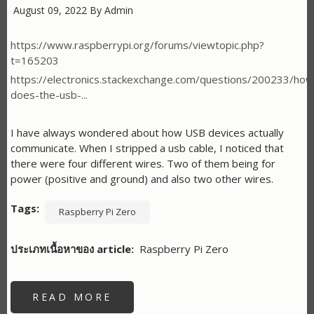
August 09, 2022
By
Admin
https://www.raspberrypi.org/forums/viewtopic.php?
t=165203
https://electronics.stackexchange.com/questions/200233/how
does-the-usb-...
I have always wondered about how USB devices actually
communicate. When I stripped a usb cable, I noticed that
there were four different wires. Two of them being for
power (positive and ground) and also two other wires.
Tags
Raspberry Pi Zero
ประเภทเนื้อหาของ article
Raspberry Pi Zero
READ MORE
ABOUT
HOW