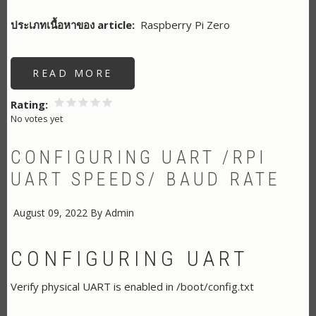
ประเภทเนื้อหาของ article
Raspberry Pi Zero
READ MORE
ABOUT
CHECK
CPU
CAT
Rating
/PROC/CPUINFO
No votes yet
CONFIGURING UART /RPI
UART SPEEDS/ BAUD RATE
August 09, 2022
By
Admin
CONFIGURING UART
Verify physical UART is enabled in /boot/config.txt