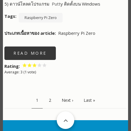
5) ดาวน์โหลดโปรแกรม
Putt
y ติดตั้งบน Windows
Tags
Raspberry Pi Zero
ประเภทเนื้อหาของ article
Raspberry Pi Zero
READ MORE
ABOUT
วิธี
การ
ใช้
Rating
งาน
Average:
3
(
1
vote)
RASPBERRY
PI
ด้วย
USB
PAGINATION
หรือ
WIFI
Current
1
Page
2
Next
Next ›
Last
Last »
page
page
page