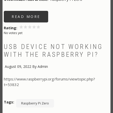
READ MORE
ABOUT
ตัว
แปลง
USB
Rating
เป็น
No votes yet
UART
VERSION
เก่า
(PL2303HXA)
USB DEVICE NOT WORKING
WITH THE RASPBERRY PI?
August 09, 2022
By
Admin
https://www.raspberrypi.org/forums/viewtopic.php?
t=53832
Tags
Raspberry Pi Zero