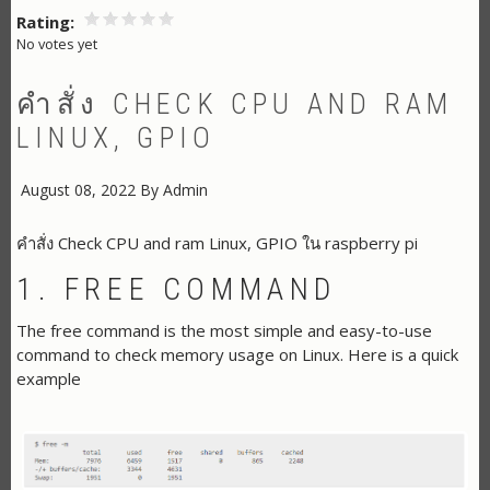
DOES
THE
Rating
USB
No votes yet
PROTOCOL
WORK?
คำสั่ง CHECK CPU AND RAM
LINUX, GPIO
August 08, 2022
By
Admin
คำสั่ง Check CPU and ram Linux, GPIO ใน raspberry pi
1. FREE COMMAND
The free command is the most simple and easy-to-use
command to check memory usage on Linux. Here is a quick
example