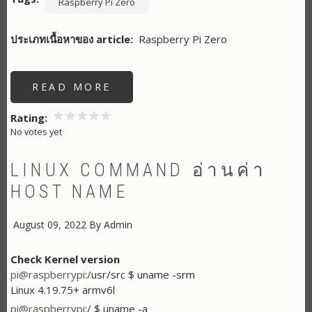
Raspberry Pi Zero
ประเภทเนื้อหาของ article
Raspberry Pi Zero
READ MORE
ABOUT
CONFIGURING
UART
/RPI
Rating
UART
No votes yet
SPEEDS/
BAUD
RATE
LINUX COMMAND อ่านค่า
HOST NAME
August 09, 2022
By
Admin
Check Kernel version
pi@raspberrypi
:/usr/src $ uname -srm
Linux 4.19.75+ armv6l
pi@raspberrypi
:/ $ uname -a