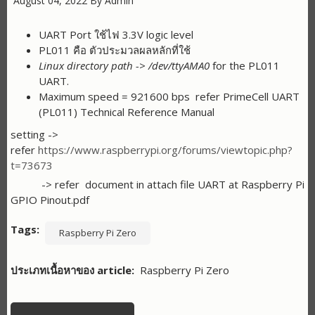
August 04, 2022
By
Admin
UART Port ใช้ไฟ 3.3V logic level
PL011 คือ ตัวประมวลผลหลักที่ใช้
Linux directory path -> /dev/ttyAMA0
for the PL011
UART.
Maximum speed = 921600 bps refer PrimeCell UART
(PL011) Technical Reference Manual
setting ->
refer
https://www.raspberrypi.org/forums/viewtopic.php?
t=73673
-> refer document in attach file UART at Raspberry Pi
GPIO Pinout.pdf
Tags
Raspberry Pi Zero
ประเภทเนื้อหาของ article
Raspberry Pi Zero