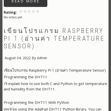
READ MORE
ABOUT
UART
SPEED
FOR
Rating
RASPBERRY
No votes yet
PI
ZERO
/
PROCESSOR
เขียนโปรแกรม RASPBERRY
SPEC
PI 1 (อ่านค่า TEMPERATURE
SENSOR)
August 04, 2022
By
Admin
เขียนโปรแกรม Raspberry Pi 1 (อ่านค่า Temperature Sensor)
Programming the DHT11
I’ll explain how to use both C and Python to get temperature
and humidity from the DHT11.
Programming the DHT11 With Python
We’ll be using the Adafruit DHT11 Python library. You can