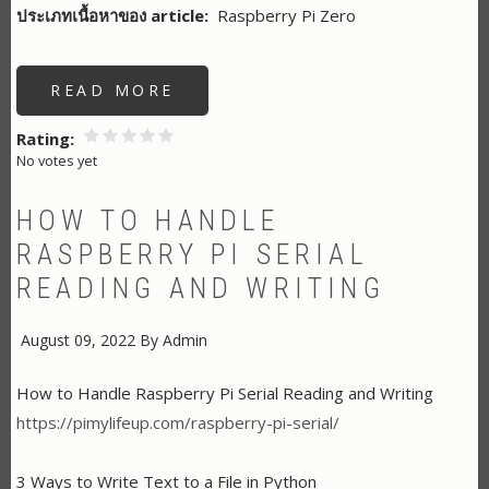
ประเภทเนื้อหาของ article
Raspberry Pi Zero
READ MORE
ABOUT
USB
DEVICE
NOT
Rating
WORKING
No votes yet
WITH
THE
RASPBERRY
PI?
HOW TO HANDLE
RASPBERRY PI SERIAL
READING AND WRITING
August 09, 2022
By
Admin
How to Handle Raspberry Pi Serial Reading and Writing
https://pimylifeup.com/raspberry-pi-serial/
3 Ways to Write Text to a File in Python