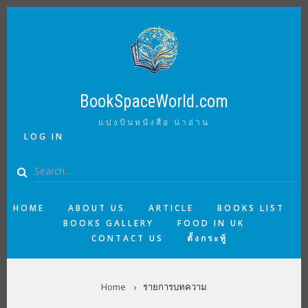
Skip
to
main
content
BookSpaceWorld.com
แบ่งปันหนังสือ น่าอ่าน
USER
LOG IN
ACCOUNT
MENU
Search
MAIN
HOME
ABOUT US
ARTICLE
BOOKS LIST
BOOKS GALLERY
FOOD IN UK
NAVIGATION
CONTACT US
ตั้งกระทู้
BREADCRUMB
Home
รายการบทความ