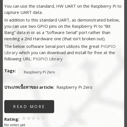
You can use the standard, HW UART on the Raspberry Pi to
capture UART data.
In addition to this standard UART, as demonstrated below,
you can use two GPIO pins on the Raspberry Pi to “Bit
Bang” data in or as a “Software Serial” port rather than
needing a 2nd Hardware one (that isn’t broken out).
The below software Serial port utilizes the great
PIGPIO
Library
which you can download and install for free at the
following URL:
PIGPIO Library
Tags
Raspberry Pi Zero
ประเภทเนื้อหาของ article
Raspberry Pi Zero
READ MORE
ABOUT
การ
ใช้
UART
Rating
ผ่าน
No votes yet
GPIO