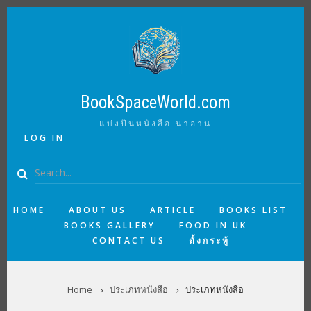
Skip
to
main
content
BookSpaceWorld.com
แบ่งปันหนังสือ น่าอ่าน
USER
LOG IN
ACCOUNT
MENU
Search
MAIN
HOME
ABOUT US
ARTICLE
BOOKS LIST
BOOKS GALLERY
FOOD IN UK
NAVIGATION
CONTACT US
ตั้งกระทู้
BREADCRUMB
Home
ประเภทหนังสือ
ประเภทหนังสือ