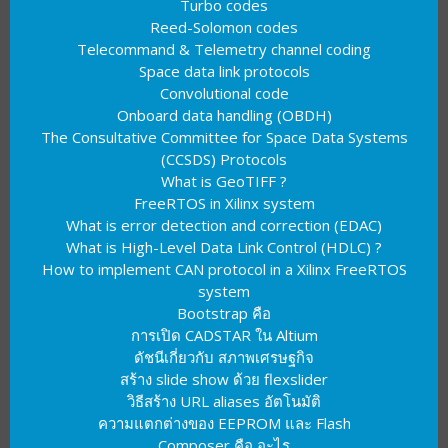
Turbo codes
Reed-Solomon codes
Telecommand & Telemetry channel coding
Space data link protocols
Convolutional code
Onboard data handling (OBDH)
The Consultative Committee for Space Data Systems
(CCSDS) Protocols
What is GeoTIFF ?
FreeRTOS in Xilinx system
What is error detection and correction (EDAC)
What is High-Level Data Link Control (HDLC) ?
How to implement CAN protocol in a Xilinx FreeRTOS
system
Bootstrap คือ
การเปิด CADSTAR ใน Altium
ดัชนีเกี่ยวกับ สภาพเศรษฐกิจ
สร้าง slide show ด้วย flexslider
วิธีสร้าง URL aliases อัตโนมัติ
ความแตกต่างของ EEPROM และ Flash
Composer คือ อะไร