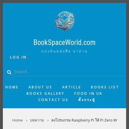
Skip
to
main
content
BookSpaceWorld.com
แบ่งปันหนังสือ น่าอ่าน
USER
LOG IN
ACCOUNT
MENU
Search
MAIN
HOME
ABOUT US
ARTICLE
BOOKS LIST
BOOKS GALLERY
FOOD IN UK
NAVIGATION
CONTACT US
ตั้งกระทู้
BREADCRUMB
Home
บทความ
ลงโปรแกรม Raspberry Pi ให้ Pi Zero W