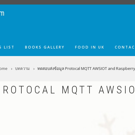
om
 LIST
BOOKS GALLERY
FOOD IN UK
CONTAC
ome
บทความ
ทดสอบส่งข้อมูล Protocal MQTT AWSIOT and Raspberry
 PROTOCAL MQTT AWSI