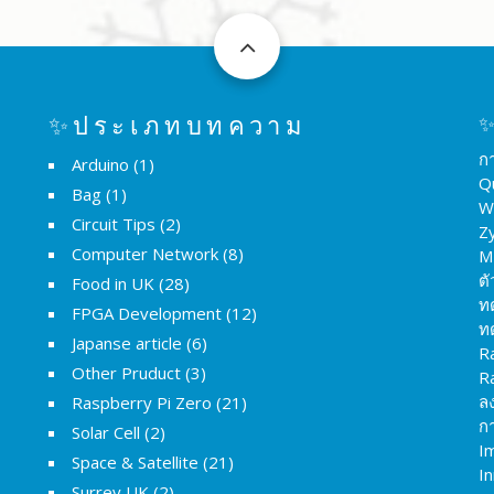
✨ประเภทบทความ
✨
ก
Arduino
(1)
Q
Bag
(1)
W
Circuit Tips
(2)
Z
Computer Network
(8)
M
ต
Food in UK
(28)
ท
FPGA Development
(12)
ท
Japanse article
(6)
R
Other Pruduct
(3)
R
ล
Raspberry Pi Zero
(21)
กา
Solar Cell
(2)
I
Space & Satellite
(21)
I
Surrey UK
(2)