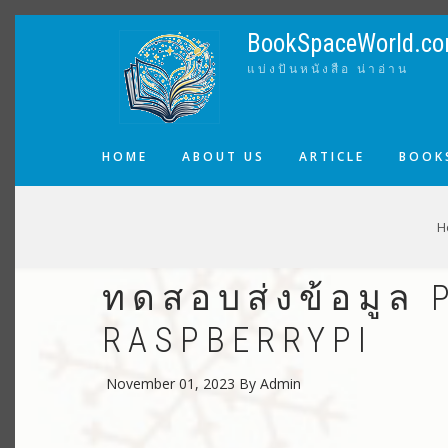
Skip
to
BookSpaceWorld.c
main
แบ่งปันหนังสือ น่าอ่าน
content
MAIN
HOME
ABOUT US
ARTICLE
BOOKS
NAVIGATION
BREADCRUMB
H
ทดสอบส่งข้อมูล
RASPBERRYPI
November 01, 2023
By
Admin