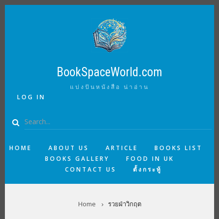
Skip
to
main
content
BookSpaceWorld.com
แบ่งปันหนังสือ น่าอ่าน
USER
LOG IN
ACCOUNT
MENU
Search
MAIN
HOME
ABOUT US
ARTICLE
BOOKS LIST
BOOKS GALLERY
FOOD IN UK
NAVIGATION
CONTACT US
ตั้งกระทู้
BREADCRUMB
Home
รวยฝ่าวิกฤต