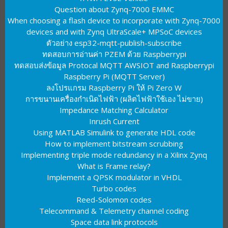
Question about Zynq-7000 EMMC
When choosing a flash device to incorporate with Zynq-7000
devices and with Zynq UltraScale+ MPSoC devices
ตัวอย่าง esp32-mqtt-publish-subscribe
ทดสอบการอ่านค่า PZEM ด้วย Raspberrypi
ทดสอบส่งข้อมูล Protocal MQTT AWSIOT and Raspberrypi
Raspberry Pi (MQTT Server)
ลงโปรแกรม Raspberry Pi ให้ Pi Zero W
การขนานเครื่องกำเนิดไฟฟ้า (ผลิตไฟฟ้าใช้เอง ไม่ขาย)
Impedance Matching Calculator
Inrush Current
Using MATLAB Simulink to generate HDL code
How to implement bitstream scrubbing
Implementing triple mode redundancy in a Xilinx Zynq
What is Frame relay?
Implement a QPSK modulator in VHDL
Turbo codes
Reed-Solomon codes
Telecommand & Telemetry channel coding
Space data link protocols