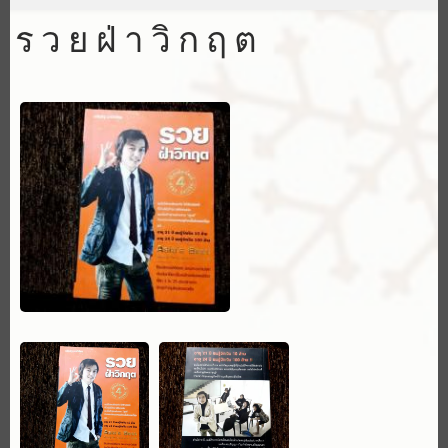
รวยฝ่าวิกฤต