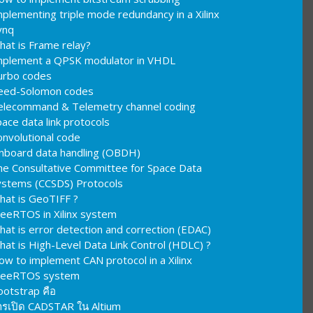
plementing triple mode redundancy in a Xilinx
ynq
hat is Frame relay?
mplement a QPSK modulator in VHDL
urbo codes
eed-Solomon codes
elecommand & Telemetry channel coding
ace data link protocols
onvolutional code
nboard data handling (OBDH)
he Consultative Committee for Space Data
ystems (CCSDS) Protocols
hat is GeoTIFF ?
reeRTOS in Xilinx system
hat is error detection and correction (EDAC)
hat is High-Level Data Link Control (HDLC) ?
ow to implement CAN protocol in a Xilinx
reeRTOS system
ootstrap คือ
ารเปิด CADSTAR ใน Altium