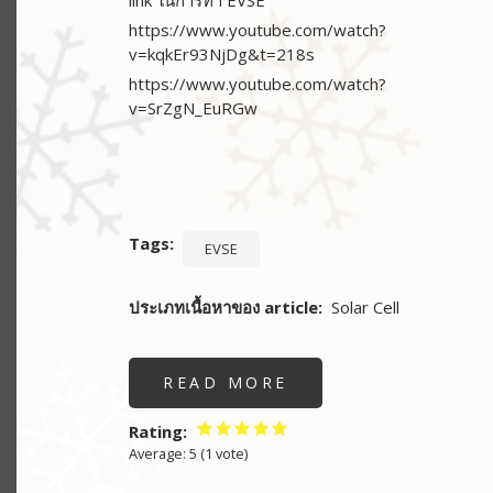
https://www.youtube.com/watch?
v=kqkEr93NjDg&t=218s
https://www.youtube.com/watch?
v=SrZgN_EuRGw
Tags
EVSE
ประเภทเนื้อหาของ article
Solar Cell
READ MORE
ABOUT
การ
ทำ
EVSE
Rating
VEHICLE
Average:
5
(
1
vote)