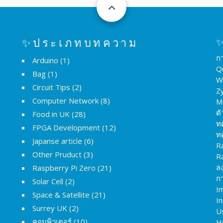
✨ประเภทบทความ
✨
ก
Arduino
(1)
Q
Bag
(1)
W
Circuit Tips
(2)
Z
Computer Network
(8)
M
ต
Food in UK
(28)
ท
FPGA Development
(12)
ท
Japanse article
(6)
R
Other Pruduct
(3)
R
ล
Raspberry Pi Zero
(21)
กา
Solar Cell
(2)
I
Space & Satellite
(21)
I
Surrey UK
(2)
U
คอมพิวเตอร์
(10)
H