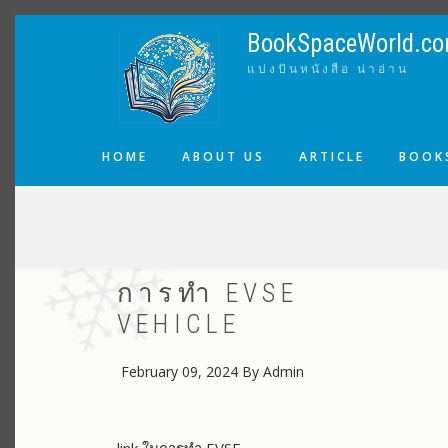
Skip
to
BookSpaceWorld.c
main
แบ่งปันหนังสือ น่าอ่าน
content
MAIN
HOME
ABOUT US
ARTICLE
BOOKS
NAVIGATION
BREADCRUMB
การทำ EVSE
VEHICLE
February 09, 2024
By
Admin
link ในการทำ EVSE