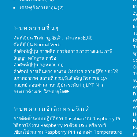
Im
เศรษฐกิจการลงทุน
(2)
Z
W
I
✨บทความอื่นๆ
T
ศัพท์ญี่ปุ่น Training 教育、ตำแหน่ง役職
R
ศัพท์ญี่ปุ่น Normal Verb
T
คำศัพท์ญี่ปุ่น การผลิต การจัดการ การวางแผน ภาษี
Sp
สัญญา หลักฐาน หารือ
C
คำศัพท์ญี่ปุ่น กฎหมาย กฎ
O
คำศัพท์ การเดินทาง ลางาน เจ็บป่วย ความรู้สึก ของใช้
T
สภาพอากาศ สถานที่,กรม,วันสำคัญ กิจกรรม QA
S
กลยุทธ์ สอบผ่านภาษาญี่ปุ่น ระดับ1 (JLPT N1)
W
กระเป๋าช้างเก๋ๆ ใส่ของจุใจ🐘
F
W
W
✨บทความอิเล็กทรอนิกส์
H
การติดตั้งระบบปฏิบัติการ Raspbian บน Raspberry Pi
F
วิธีการใช้งาน Raspberry Pi ด้วย USB หรือ Wifi
B
เขียนโปรแกรม Raspberry Pi 1 (อ่านค่า Temperature
ก