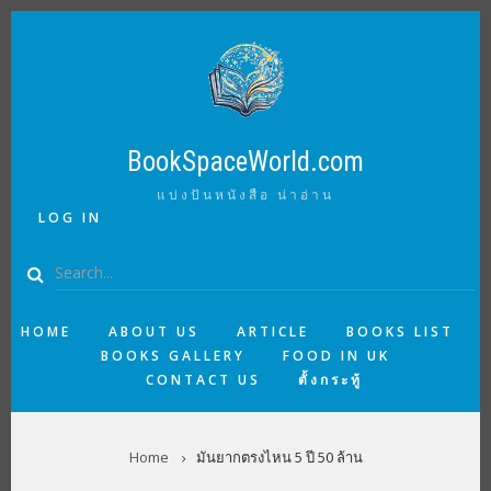
Skip
to
main
content
BookSpaceWorld.com
แบ่งปันหนังสือ น่าอ่าน
USER
LOG IN
ACCOUNT
MENU
Search
MAIN
HOME
ABOUT US
ARTICLE
BOOKS LIST
BOOKS GALLERY
FOOD IN UK
NAVIGATION
CONTACT US
ตั้งกระทู้
BREADCRUMB
Home
มันยากตรงไหน 5 ปี 50 ล้าน