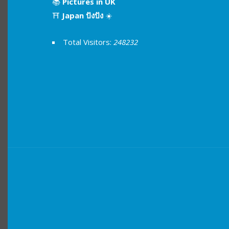
📚
Pictures in UK
⛩
Japan ปังปัง
☀️
Total Visitors:
248232