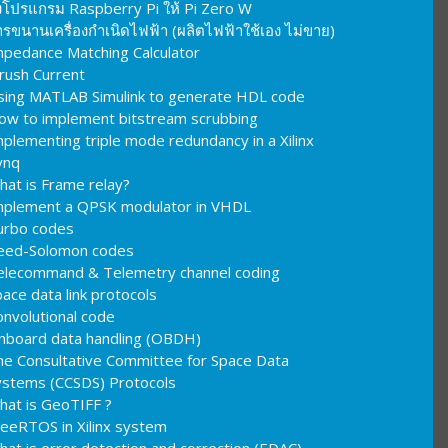
งโปรแกรม Raspberry Pi ให้ Pi Zero W
รขนานเครื่องกำเนิดไฟฟ้า (ผลิตไฟฟ้าใช้เอง ไม่ขาย)
mpedance Matching Calculator
nrush Current
sing MATLAB Simulink to generate HDL code
ow to implement bitstream scrubbing
plementing triple mode redundancy in a Xilinx
ynq
hat is Frame relay?
mplement a QPSK modulator in VHDL
urbo codes
eed-Solomon codes
elecommand & Telemetry channel coding
ace data link protocols
onvolutional code
nboard data handling (OBDH)
he Consultative Committee for Space Data
ystems (CCSDS) Protocols
hat is GeoTIFF ?
reeRTOS in Xilinx system
hat is error detection and correction (EDAC)