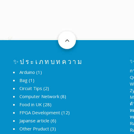
✨ประเภทบทความ
✨
ก
Arduino
(1)
Q
Bag
(1)
W
Circuit Tips
(2)
Z
Computer Network
(8)
M
ต
Food in UK
(28)
ท
FPGA Development
(12)
ท
Japanse article
(6)
R
Other Pruduct
(3)
R