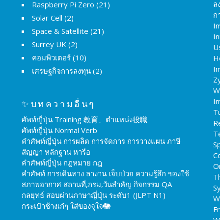
ล
Raspberry Pi Zero
(21)
กา
Solar Cell
(2)
I
Space & Satellite
(21)
I
Surrey UK
(2)
U
คอมพิวเตอร์
(10)
H
Im
เศรษฐกิจการลงทุน
(2)
Z
W
I
✨บทความอื่นๆ
T
ศัพท์ญี่ปุ่น Training 教育、ตำแหน่ง役職
R
ศัพท์ญี่ปุ่น Normal Verb
T
คำศัพท์ญี่ปุ่น การผลิต การจัดการ การวางแผน ภาษี
Sp
สัญญา หลักฐาน หารือ
C
คำศัพท์ญี่ปุ่น กฎหมาย กฎ
O
คำศัพท์ การเดินทาง ลางาน เจ็บป่วย ความรู้สึก ของใช้
T
สภาพอากาศ สถานที่,กรม,วันสำคัญ กิจกรรม QA
S
กลยุทธ์ สอบผ่านภาษาญี่ปุ่น ระดับ1 (JLPT N1)
W
กระเป๋าช้างเก๋ๆ ใส่ของจุใจ🐘
F
W